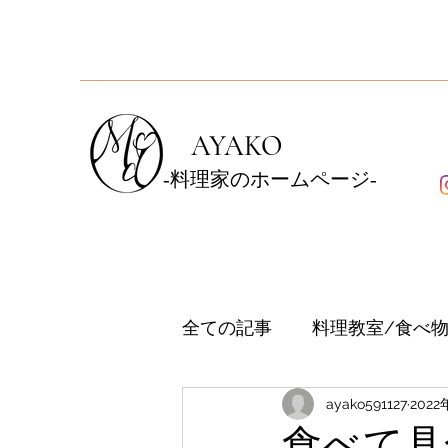
AYAKO
‐料理家のホームページ
‐
全ての記事
料理教室/食べ
ayako591127
202
食べて具