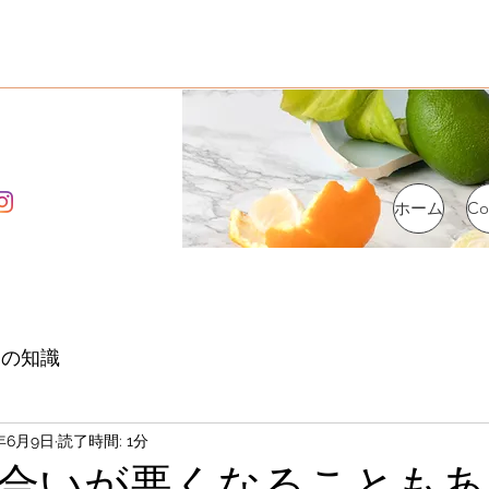
ホーム
Co
物の知識
2年6月9日
読了時間: 1分
合いが悪くなることもあ