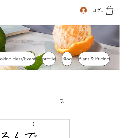
ログイン
oking class/Event
profile
Blog
Plans & Pricing
るんで