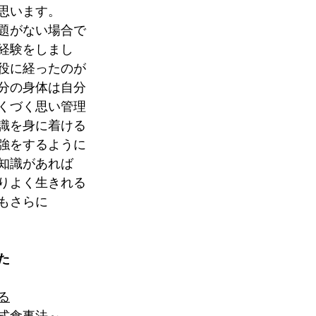
思います。
題がない場合で
経験をしまし
役に経ったのが
分の身体は自分
くづく思い管理
識を身に着ける
強をするように
知識があれば
りよく生きれる
もさらに
た
る
式食事法～